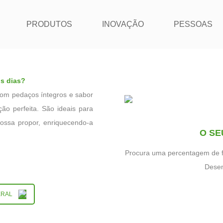
PRODUTOS
INOVAÇÃO
PESSOAS
os dias?
com pedaços íntegros e sabor
ção perfeita. São ideais para
 possa propor, enriquecendo-a
O SE
Procura uma percentagem de f
Desen
ERAL