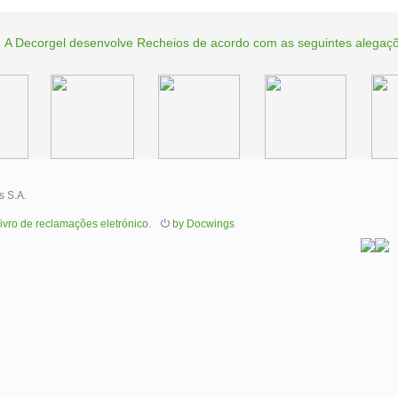
A Decorgel desenvolve Recheios de acordo com as seguintes alegaç
s S.A.
ivro de reclamações eletrónico
.
⏻
by Docwings